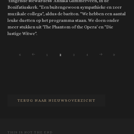
'zingende stewardess' Annika Glimmerveen, in de
Bonifatiuskerk. "Een buitengewoon sympathieke en zeer
muzikale collega", aldus de bariton. "We hebben een aantal
leuke duetten op het programma staan. We doen onder
meer stukken uit 'The Phantom of the Opera' en "Die
lustige Witwe".
1
2
3
4
TERUG NAAR NIEUWSOVERZICHT
THIS IS NOT THE END