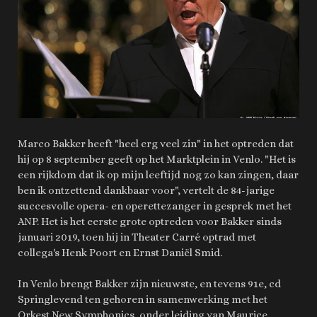
Marco Bakker heeft "heel erg veel zin" in het optreden dat
hij op 8 september geeft op het Marktplein in Venlo. "Het is
een rijkdom dat ik op mijn leeftijd nog zo kan zingen, daar
ben ik ontzettend dankbaar voor", vertelt de 84-jarige
succesvolle opera- en operettezanger in gesprek met het
ANP. Het is het eerste grote optreden voor Bakker sinds
januari 2019, toen hij in Theater Carré optrad met
collega's Henk Poort en Ernst Daniël Smid.
In Venlo brengt Bakker zijn nieuwste, en tevens 91e, cd
Springlevend ten gehoren in samenwerking met het
Orkest New Symphonics, onder leiding van Maurice